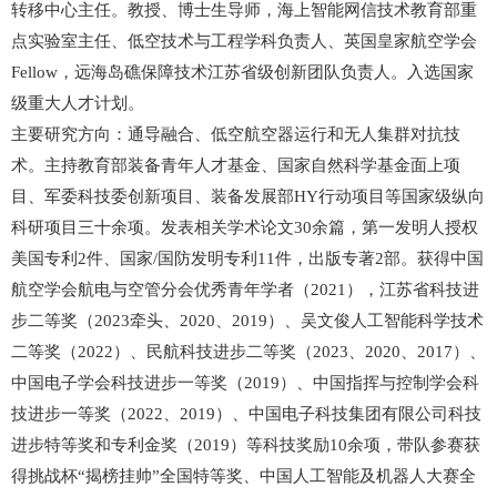
转移中心主任。教授、博士生导师，
海上智能网信技术教育部重
点实验室主任、低空技术与工程学科负责人、
英国皇家航空学会
Fellow，远海岛礁保障技术江苏省级创新团队负责人
。入选国家
级重大人才计划。
主要研究方向：通导融合、低空航空器运行和无人集群对抗技
术。主持教育部装备青年人才基金、国家自然科学基金面上项
目、军委科技委创新项目、装备发展部HY行动项目等国家级纵向
科研项目三十余项。发表相关学术论文
30
余篇
，第一发明人授权
美国专利2件、国家/国防发明专利11件
，出版专著
2
部。获得中国
航空学会航电与空管分会优秀青年学者（2021），
江苏省科技进
步二等奖（2023牵头、2020、2019
）、吴文俊人工智能科学技术
二等奖（2022）、
民航科技进步二等奖（2023、2020、2017）、
中国电子学会科技进步一等奖（2019）、中国指挥与控制学会科
技进步一等奖（2022、2019）、中国电子科技集团有限公司科技
进步特等奖和专利金奖（2019）等科技奖励
10
余项
，带队参赛获
得挑战杯“揭榜挂帅”全国特等奖、中国人工智能及机器人大赛全