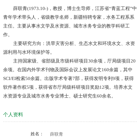
薛联青
(1973.10-)
，教授，博士生导师，江苏省“青蓝工程”中
青年学术带头人，省级教学名师，新疆特聘专家，水务工程系系
主任。
主要从事
水文学及水资源、
城市水务专业的教学科研工
作。
主要
研究方向：
洪旱灾害分析、
生态水文和环境水文、水资
源利用与水环境保护等。
主持国家级、省部级及市级科研项目
30
余项，厅局级项目
20
余项。在国内外学术刊物及国际会议上发展论文
160
余篇，其中
SCI/EI
检索
50
余篇。出版学术专著
7
部，获得发明专利
9
项，获得
软件著作权
5
项，获得省市厅局级科研项目奖励
12项
。培养水文
水资源专业及城市水务专业博士、硕士研究生60余名。
个人资料
姓名：
薛联青