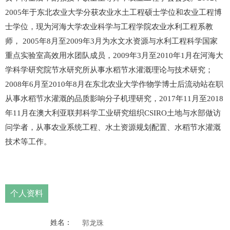
2005
年于东北农业大学分获农业水土工程硕士学位和农业工程博
士学位，现为河海大学农业科学与工程学院农业水利工程系教
师，
2005
年
8
月至
2009
年
3
月为水文水资源与水利工程科学国家
重点实验室高效用水团队成员，
2009
年
3
月至
2010
年
1
月在河海大
学科学研究院节水研究所从事水稻节水灌溉理论与技术研究；
2008
年
6
月至
2010
年
8
月在东北农业大学作物学博士后流动站在职
从事水稻节水灌溉的品质影响分子机理研究，
2017
年
11
月至
2018
年
11
月在澳大利亚联邦科学工业研究组织
CSIRO
土地与水部做访
问学者，从事农业系统工程、水土资源规划配置、
水稻节水灌溉
技术等工作。
个人资料
姓名：
郭龙珠